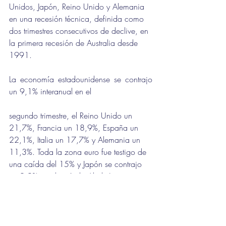
Unidos, Japón, Reino Unido y Alemania 
en una recesión técnica, definida como 
dos trimestres consecutivos de declive, en 
la primera recesión de Australia desde 
1991.
La economía estadounidense se contrajo 
un 9,1% interanual en el 
segundo trimestre, el Reino Unido un 
21,7%, Francia un 18,9%, España un 
22,1%, Italia un 17,7% y Alemania un 
11,3%. Toda la zona euro fue testigo de 
una caída del 15% y Japón se contrajo 
un 9,9% en el período Abril - Junio.
Además de las principales economías del 
mundo, el banco central de Sudáfrica 
espera que la economía se contraiga un 