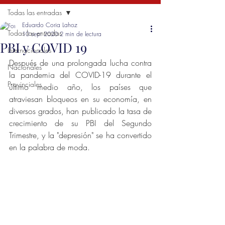
Todas las entradas
Eduardo Coria Lahoz
Todas las entradas
10 sept 2020
2 min de lectura
PBI y COVID 19
Internacionales
Después de una prolongada lucha contra 
Nacionales
la pandemia del COVID-19 durante el 
Provinciales
último medio año, los países que 
atraviesan bloqueos en su economía, en 
diversos grados, han publicado la tasa de 
crecimiento de su PBI del Segundo 
Trimestre, y la "depresión" se ha convertido 
en la palabra de moda. 