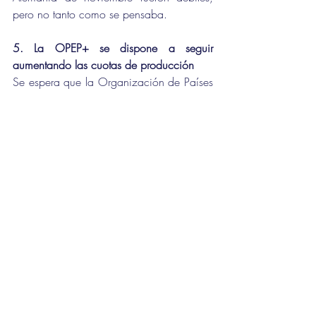
pero no tanto como se pensaba.
5. La OPEP+ se dispone a seguir 
aumentando las cuotas de producción
Se espera que la Organización de Países 
Exportadores de Petróleo y sus aliados 
sigan adelante con otro aumento de 
400.000 barriles al día de las cuotas de 
producción a partir de febrero, cuando se 
reúnan
 este martes en Viena.
Otra cuestión es si los países de la OPEP, 
en particular los de África y 
Latinoamérica, serán capaces de cumplir 
esas cuotas de producción. El bloque no 
ha cumplido sus objetivos de producción 
estos últimos tres meses, debido en gran 
medida a que la falta de inversión en el 
pasado ha afectado a las compañías 