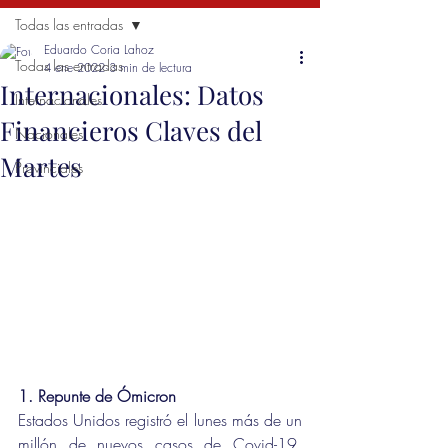
Todas las entradas
Eduardo Coria Lahoz
Todas las entradas
4 ene 2022
3 min de lectura
Internacionales: Datos
Internacionales
Financieros Claves del
Nacionales
Martes
Provinciales
1. Repunte de Ómicron
Estados Unidos registró el lunes más de un 
millón de nuevos casos de Covid-19, 