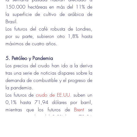
150.000 hectáreas en más del 11% de 
la superficie de cultivo de arábica de 
Brasil.
Los futuros del café robusta de Londres, 
por su parte, subieron otro 1,8% hasta 
máximos de cuatro años.
5. Petróleo y Pandemia 
Los precios del crudo han ido a la deriva 
tras una serie de noticias dispares sobre la 
demanda de combustible y el progreso de 
la pandemia.
Los futuros de 
crudo de EE.UU.
 suben un 
0,1% hasta 71,94 dólares por barril, 
mientras que los futuros de 
Brent
 se 
apuntan un alza del 0,2% hasta 73,86 
dólares por barril, antes de la publicación 
de los datos de reservas del Instituto 