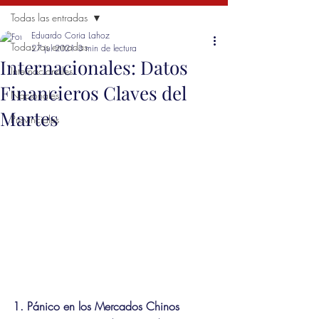
Todas las entradas
Eduardo Coria Lahoz
Todas las entradas
27 jul 2021
3 min de lectura
Internacionales: Datos
Internacionales
Financieros Claves del
Nacionales
Martes
Provinciales
1. Pánico en los Mercados Chinos