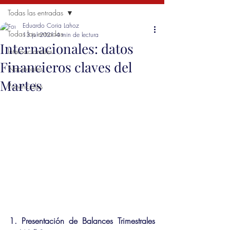
Todas las entradas
Eduardo Coria Lahoz
Todas las entradas
13 jul 2021
4 min de lectura
Internacionales: datos
Internacionales
Financieros claves del
Nacionales
Martes
Provinciales
1. Presentación de Balances Trimestrales 