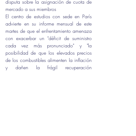
disputa sobre la asignación de cuota de 
mercado a sus miembros
El centro de estudios con sede en París 
advierte en su informe mensual de este 
martes de que el enfrentamiento amenaza 
con exacerbar un "déficit de suministro 
cada vez más pronunciado" y "la 
posibilidad de que los elevados precios 
de los combustibles alimenten la inflación 
y dañen la frágil recuperación 
económica".
El 
crudo de EE.UU.
 sube un 0,6% hasta 
74,51 dólares por barril, mientras que los 
futuros de 
Brent
 se apuntan un alza del 
0,6% hasta 75,60 dólares por barril.
El Instituto Americano del Petróleo 
publicará sus previsiones semanales sobre 
las reservas de crudo de Estados Unidos a 
las 22:30 horas (CET) como de 