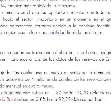
0%, también más rápido de lo esperado.
n momento en el que los reguladores intentan con todas su
do hacia el sector inmobiliario en un momento en el qu
onos permanecen cerrados debido a la continua incertid
bre quién asume la responsabilidad final de las mismas.
leo reanudan su trayectoria al alza tras una breve recogi
res financieros a raíz de los datos de las reservas de Es
bajado tras confirmarse un nuevo aumento de la demanda
un descenso de 4 millones de barriles de las reservas de 
da mensual en cuatro meses.
o estadounidense suben un 1,2% hasta 90,70 dólares por b
udo Brent
 suben un 0,8% hasta 92,28 dólares por barril.