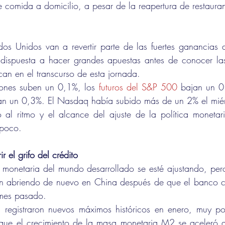
 comida a domicilio, a pesar de la reapertura de restauran
os Unidos van a revertir parte de las fuertes ganancias d
ispuesta a hacer grandes apuestas antes de conocer las 
can en el transcurso de esta jornada.
Jones suben un 0,1%, los 
futuros del S&P 500
 bajan un 0
an un 0,3%. El Nasdaq había subido más de un 2% el miérc
 al ritmo y el alcance del ajuste de la política monetari
 poco.
r el grifo del crédito
 monetaria del mundo desarrollado se esté ajustando, per
án abriendo de nuevo en China después de que el banco cen
 mes pasado.
 registraron nuevos máximos históricos en enero, muy po
s que el crecimiento de la masa monetaria M2 se aceleró a