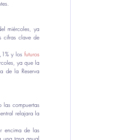
tes.
el miércoles, ya 
cifras clave de 
,1% y los 
futuros 
oles, ya que la 
a de la Reserva 
o las compuertas 
tral relajara la 
r encima de las 
 una tasa anual 