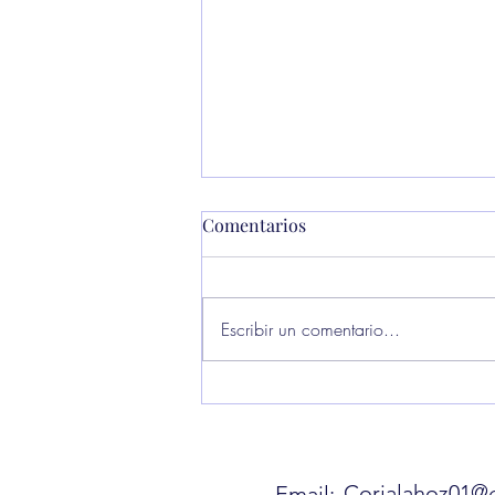
Comentarios
Escribir un comentario...
Internacionales: Datos
Financieros Claves del Lunes
Corialahoz01@
Email: