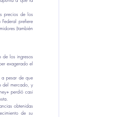
apunta a que la 
 precios de los 
ederal prefiere 
midores (también 
 de los ingresos 
er exagerado el 
 a pesar de que 
o del mercado, y 
ney+ perdió casi 
osta.
ancias obtenidas 
ecimiento de su 