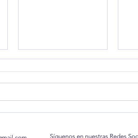
Internacionales: Datos
Inte
Financieros Claves del Jueves
Fina
Síguenos en nuestras Redes Soci
gmail.com