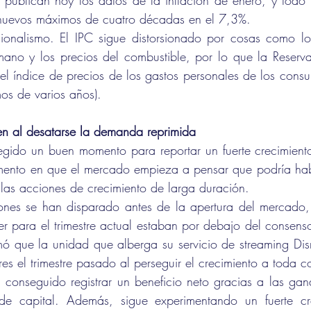
 publican hoy los datos de la inflación de enero, y todo 
á nuevos máximos de cuatro décadas en el 7,3%.
ionalismo. El IPC sigue distorsionado por cosas como los
no y los precios del combustible, por lo que la Reserva F
el índice de precios de los gastos personales de los consu
os de varios años).
en al desatarse la demanda reprimida
gido un buen momento para reportar un fuerte crecimiento
omento en que el mercado empieza a pensar que podría hab
las acciones de crecimiento de larga duración.
ones se han disparado antes de la apertura del mercado,
er para el trimestre actual estaban por debajo del consens
ó que la unidad que alberga su servicio de streaming Dis
es el trimestre pasado al perseguir el crecimiento a toda c
 conseguido registrar un beneficio neto gracias a las gan
 de capital. Además, sigue experimentando un fuerte cr