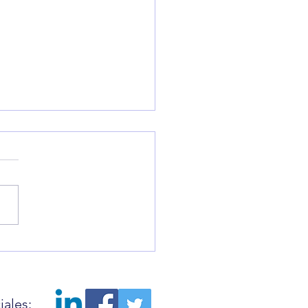
rnacionales: Datos
ncieros Claves del Jueves
ales: