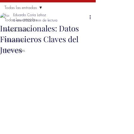
Todas las entradas
Eduardo Coria Lahoz
Todas las entradas
6 ene 2022
3 min de lectura
Internacionales: Datos
Internacionales
Financieros Claves del
Nacionales
Jueves
Provinciales