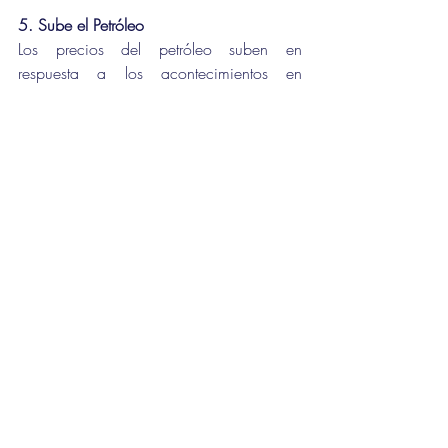
5. Sube el Petróleo 
Los precios del petróleo suben en 
respuesta a los acontecimientos en 
Kazajstán y al hecho cada vez más 
evidente de que la promesa de la OPEP y 
Rusia de aumentar la producción de 
petróleo en febrero probablemente será 
imposible de cumplir, debido a la falta de 
inversión en el pasado.
Sólo dos grandes productores del mundo 
—Arabia Saudí y los Emiratos Árabes 
Unidos— pueden bombear actualmente 
más petróleo que hace dos años, según el 
jefe de investigación de materias primas 
de Goldman Sachs, Jeff Currie.
Los futuros de 
crudo estadounidense
 suben 
un 1,4% hasta 78,98 dólares por barril, 
mientras que el 
Brent
 se apunta un alza 