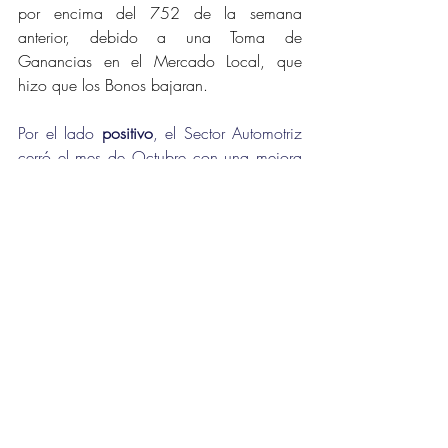
por encima del 752 de la semana 
anterior, debido a una Toma de 
Ganancias en el Mercado Local, que 
hizo que los Bonos bajaran.
Por el lado 
positivo
, el Sector Automotriz 
cerró el mes de Octubre con una mejora 
del 5% con respecto al mes de 
Septiembre, mientras que el Sector de 
Alimentos y Bebidas creció un 7%, en 
igual período.
Diagnóstico
 🩺 
-        Las 
Reservas del BCRA
, se ubican 
en los 
u$s 31.535 M
.
-        El 
Sector de Oil & Gas prevé un 
Superavit de u$s5.000 M para el 2024, 
y de u$s12.000 M para el 2025
.