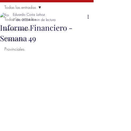
Todas las entradas
Eduardo Coria Lahoz
Todas las entradas
7 dic 2024
4 min de lectura
Informe Financiero -
Internacionales
Semana 49
Nacionales
Provinciales