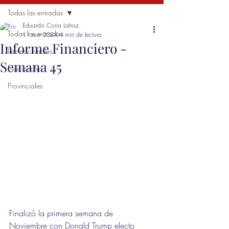
Todas las entradas
Eduardo Coria Lahoz
Todas las entradas
11 nov 2024
4 min de lectura
Informe Financiero -
Internacionales
Semana 45
Nacionales
Provinciales
Finalizó la primera semana de 
Noviembre con Donald Trump electo 