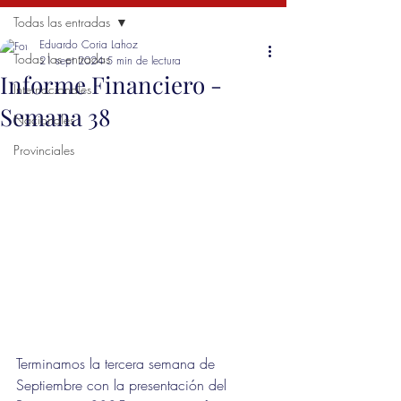
Todas las entradas
Eduardo Coria Lahoz
Todas las entradas
21 sept 2024
5 min de lectura
Informe Financiero -
Internacionales
Semana 38
Nacionales
Provinciales
Terminamos la tercera semana de 
Septiembre con la presentación del 