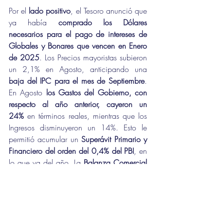
Por el 
lado positivo
, el Tesoro anunció que 
ya había 
comprado los Dólares 
necesarios para el pago de intereses de 
Globales y Bonares que vencen en Enero 
de 2025
. Los Precios mayoristas subieron 
un 2,1% en Agosto, anticipando una 
baja del IPC para el mes de Septiembre
. 
En Agosto 
los Gastos del Gobierno, con 
respecto al año anterior, cayeron un 
24%
 en términos reales, mientras que los 
Ingresos disminuyeron un 14%. Esto le 
permitió acumular un 
Superávit Primario y 
Financiero del orden del 0,4% del PBI
, en 
lo que va del año. La 
Balanza Comercial 
alcanzó un Superávit de u$s 1.963 M en 
Agosto
, uno de los mejores registros para 
este mes desde 1990, con Exportaciones 
creciendo un 15% anual, e Importaciones 