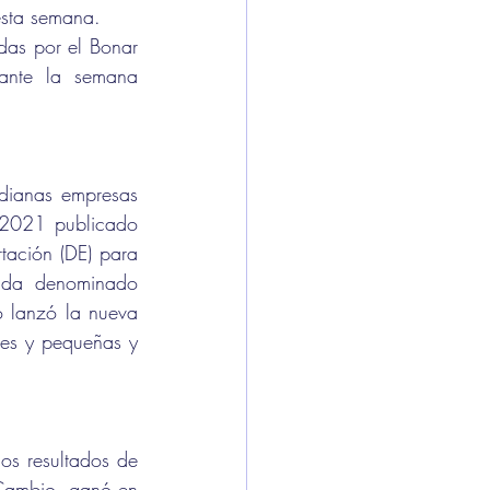
esta semana. 
das por el Bonar 
nte la semana 
dianas empresas 
/2021 publicado 
tación (DE) para 
ada denominado 
o lanzó la nueva 
es y pequeñas y 
los resultados de 
 Cambio, ganó en 