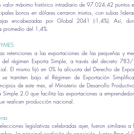
n valor máximo histórico intradiario de 97.024,42 puntos 
incipales bonos en dólares cerraron mixtos, con subas lidera
jas encabezadas por Global 2041 (-1,4%). Así, dura
a promedio del 1,4%.
 PYMES 
las retenciones a las exportaciones de las pequeñas y me
o del régimen Exporta Simple, a través del decreto 783
cial. El mismo fijó en 0% la alícuota del Derecho de Expor
 se tramiten bajo el Régimen de Exportación Simplific
ncipios de este mes, el Ministerio de Desarrollo Productiv
a Simple 2.0 que facilita las exportaciones a emprendedor
e realicen producción nacional.
ivas 
elecciones legislativas celebradas ayer, fueron similares a 
iembre. La principal coalición de oposición, Juntos Para el