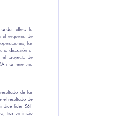
nda reflejó la 
n el esquema de 
operaciones, las 
na discusión al 
 el proyecto de 
RA mantiene una 
esultado de las 
 el resultado de 
índice líder S&P 
 tras un inicio 