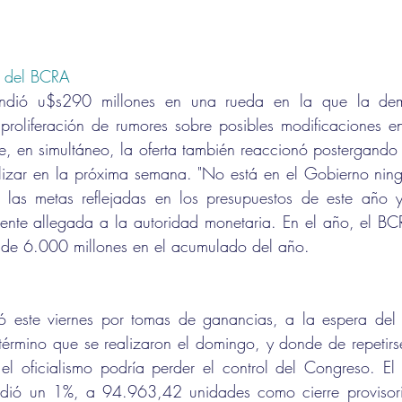
s del BCRA 
ndió u$s290 millones en una rueda en la que la dema
proliferación de rumores sobre posibles modificaciones e
, en simultáneo, la oferta también reaccionó postergando 
izar en la próxima semana. "No está en el Gobierno ningu
ca las metas reflejadas en los presupuestos de este año y
uente allegada a la autoridad monetaria. En el año, el BC
de 6.000 millones en el acumulado del año.
ó este viernes por tomas de ganancias, a la espera del r
érmino que se realizaron el domingo, y donde de repetirse
el oficialismo podría perder el control del Congreso. El 
ió un 1%, a 94.963,42 unidades como cierre provisorio,