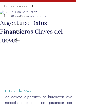
Todas las entradas
Eduardo Coria Lahoz
Todas las entradas
18 nov 2021
2 min de lectura
Argentina: Datos
Internacionales
Financieros Claves del
Nacionales
Jueves
Provinciales
1. Baja del Merval 
Los activos argentinos se hundieron este 
miércoles ante toma de ganancias por 