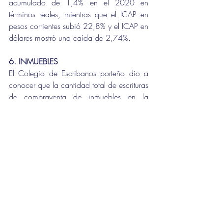
acumulado de 1,4% en el 2020 en 
términos reales, mientras que el ICAP en 
pesos corrientes subió 22,8% y el ICAP en 
dólares mostró una caída de 2,74%. 
6. INMUEBLES
El Colegio de Escribanos porteño dio a 
conocer que la cantidad total de escrituras 
de compraventa de inmuebles en la 
CABA registró en octubre una baja de 
19,4% anual, acumulando 29 meses 
consecutivos de comportamiento 
negativo. Sin embargo, en comparación 
con septiembre de 2020, el número de 
operaciones se incrementó 15,9%. 
Los números del último mes confirman una 
baja acumulada en los 10 meses del 
52,5%. 