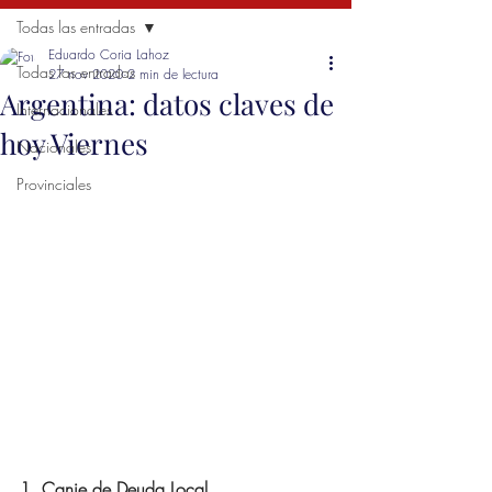
Todas las entradas
Eduardo Coria Lahoz
Todas las entradas
27 nov 2020
2 min de lectura
Argentina: datos claves de
Internacionales
hoy Viernes
Nacionales
Provinciales
1. Canje de Deuda Local