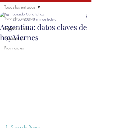
Todas las entradas
Eduardo Coria Lahoz
Todas las entradas
23 abr 2021
3 min de lectura
Argentina: datos claves de
Internacionales
hoy Viernes
Nacionales
Provinciales
1. Suba de 
Bonos 