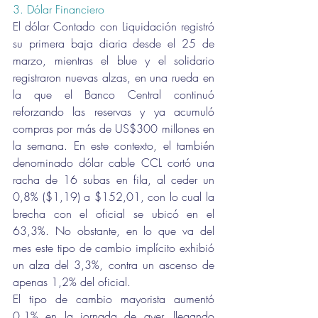
3. Dólar Financiero 
El dólar Contado con Liquidación registró 
su primera baja diaria desde el 25 de 
marzo, mientras el blue y el solidario 
registraron nuevas alzas, en una rueda en 
la que el Banco Central continuó 
reforzando las reservas y ya acumuló 
compras por más de US$300 millones en 
la semana. En este contexto, el también 
denominado dólar cable CCL cortó una 
racha de 16 subas en fila, al ceder un 
0,8% ($1,19) a $152,01, con lo cual la 
brecha con el oficial se ubicó en el 
63,3%. No obstante, en lo que va del 
mes este tipo de cambio implícito exhibió 
un alza del 3,3%, contra un ascenso de 
apenas 1,2% del oficial.
El tipo de cambio mayorista aumentó 
0,1% en la jornada de ayer, llegando 