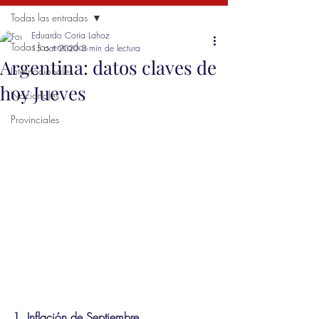
Todas las entradas
Eduardo Coria Lahoz
Todas las entradas
15 oct 2020
3 min de lectura
Argentina: datos claves de
Internacionales
hoy Jueves
Nacionales
Provinciales
1. Inflación de Septiembre