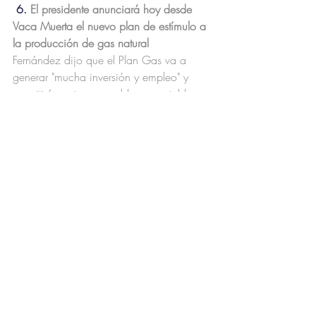
6. 
El presidente anunciará hoy desde 
Vaca Muerta el nuevo plan de estímulo a 
la producción de gas natural 
Fernández dijo que el Plan Gas va a 
generar "mucha inversión y empleo" y 
permitirá contar con saldos exportables 
para fortalecer la balanza energética.
7. Banco Hipotecario
S&P Global rebajó la calificación de 
Banco Hipotecario a “default selectivo” 
desde CC después de que la compañía 
canjeara casi la mitad de sus bonos con 
vencimiento el próximo mes por nuevas 
notas.
La entidad considera que la oferta 
de canje es “de naturaleza angustiada en 
lugar de oportunista” dada la proximidad 
de la fecha de vencimiento de los bonos. 
También declaró que reevaluará 