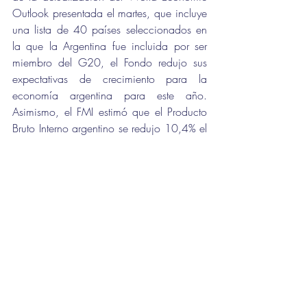
Outlook presentada el martes, que incluye 
una lista de 40 países seleccionados en 
la que la Argentina fue incluida por ser 
miembro del G20, el Fondo redujo sus 
expectativas de crecimiento para la 
economía argentina para este año. 
Asimismo, el FMI estimó que el Producto 
Bruto Interno argentino se redujo 10,4% el 
año pasado. Para 2021 estima que el 
PBI se incrementará en 4,5%, y 2,7% 
para el año próximo.
Nacionales
Entradas recientes
Ver todo