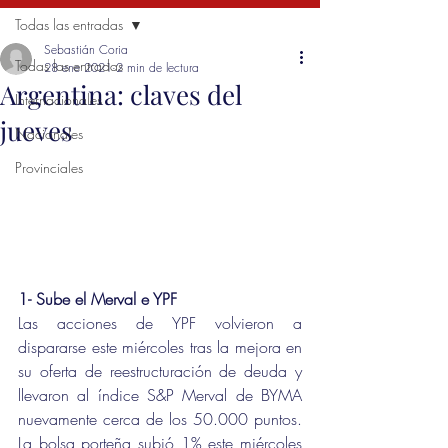
Todas las entradas
Sebastián Coria
Todas las entradas
28 ene 2021
2 min de lectura
Argentina: claves del
Internacionales
jueves
Nacionales
Provinciales
1- Sube el Merval e YPF
Las acciones de YPF volvieron a 
dispararse este miércoles tras la mejora en 
su oferta de reestructuración de deuda y 
llevaron al índice S&P Merval de BYMA 
nuevamente cerca de los 50.000 puntos. 
La bolsa porteña subió 1% este miércoles 