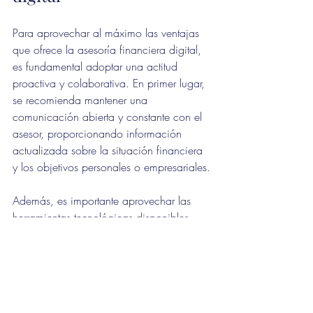
Para aprovechar al máximo las ventajas 
que ofrece la asesoría financiera digital, 
es fundamental adoptar una actitud 
proactiva y colaborativa. En primer lugar, 
se recomienda mantener una 
comunicación abierta y constante con el 
asesor, proporcionando información 
actualizada sobre la situación financiera 
y los objetivos personales o empresariales.
Además, es importante aprovechar las 
herramientas tecnológicas disponibles 
para monitorear el desempeño de las 
inversiones y comprender los informes y 
análisis proporcionados. Esto facilita la 
toma de decisiones informadas y la 
identificación temprana de posibles 