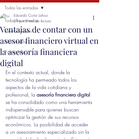
Todas las entradas
Eduardo Coria Lahoz
Todas las entradas
29 jun
5 min de lectura
Ventajas de contar con un
Internacionales
asesor financiero virtual en
Nacionales
la asesoría financiera
Provinciales
digital
En el contexto actual, donde la 
tecnología ha permeado todos los 
aspectos de la vida cotidiana y 
profesional, la 
asesoría financiera digital
se ha consolidado como una herramienta 
indispensable para quienes buscan 
optimizar la gestión de sus recursos 
económicos. La posibilidad de acceder 
a un asesoramiento especializado sin la 