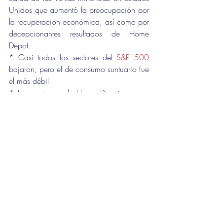
Unidos que aumentó la preocupación por 
la recuperación económica, así como por 
decepcionantes resultados de Home 
Depot.
* Casi todos los sectores del 
S&P 500
bajaron, pero el de consumo suntuario fue 
el más débil.
* Las acciones de Home Depot cayeron 
bruscamente después de que las ventas 
comparables de la empresa en Estados 
Unidos cayeron por debajo de las 
estimaciones por primera vez en casi dos 
años, por una menor cantidad de 
proyectos de bricolaje durante la 
pandemia.
* Un informe mostró que las ventas 
minoristas de Estados Unidos cayeron más 
de lo esperado en julio, ya que la 