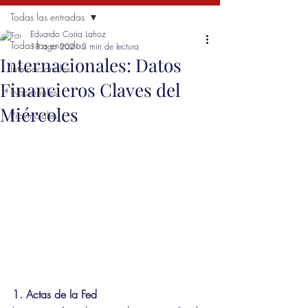
Todas las entradas
Eduardo Coria Lahoz
Todas las entradas
18 ago 2021
3 min de lectura
Internacionales: Datos
Internacionales
Financieros Claves del
Nacionales
Miércoles
Provinciales
1. Actas de la Fed