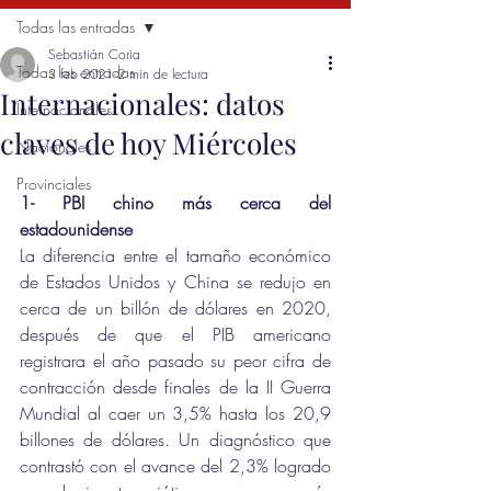
Todas las entradas
Sebastián Coria
Todas las entradas
3 feb 2021
2 min de lectura
Internacionales: datos
Internacionales
claves de hoy Miércoles
Nacionales
Provinciales
1- PBI chino más cerca del 
estadounidense
La diferencia entre el tamaño económico 
de Estados Unidos y China se redujo en 
cerca de un billón de dólares en 2020, 
después de que el PIB americano 
registrara el año pasado su peor cifra de 
contracción desde finales de la II Guerra 
Mundial al caer un 3,5% hasta los 20,9 
billones de dólares. Un diagnóstico que 
contrastó con el avance del 2,3% logrado 