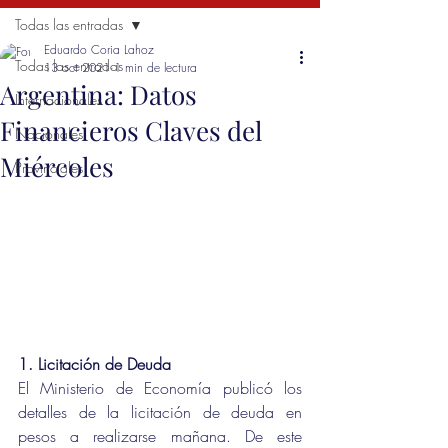
Todas las entradas
Eduardo Coria Lahoz
Todas las entradas
13 oct 2021
1 min de lectura
Argentina: Datos
Internacionales
Financieros Claves del
Nacionales
Miércoles
Provinciales
1. Licitación de Deuda
El Ministerio de Economía publicó los 
detalles de la licitación de deuda en 
pesos a realizarse mañana. De este 