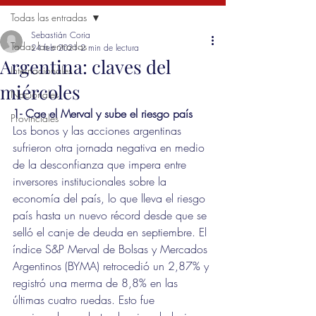
Todas las entradas
Sebastián Coria
Todas las entradas
24 feb 2021
2 min de lectura
Argentina: claves del
Internacionales
miércoles
Nacionales
1- Cae el Merval y sube el riesgo país
Provinciales
Los bonos y las acciones argentinas 
sufrieron otra jornada negativa en medio 
de la desconfianza que impera entre 
inversores institucionales sobre la 
economía del país, lo que lleva el riesgo 
país hasta un nuevo récord desde que se 
selló el canje de deuda en septiembre. El 
índice S&P Merval de Bolsas y Mercados 
Argentinos (BYMA) retrocedió un 2,87% y 
registró una merma de 8,8% en las 
últimas cuatro ruedas. Esto fue 